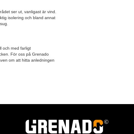
ådet ser ut, vanligast är vind.
Nödvändig
ktig isolering och bland annat
Dessa
msug.
cookies är
inte valfria.
De behövs
för att
ll och med farligt
webbplatsen
tecken. För oss på Grenado
ska fungera.
även om att hitta anledningen
Upplevelse
För att vår
hemsida ska
prestera så
bra som
möjligt under
ditt besök.
Om du
vägrar dessa
cookies