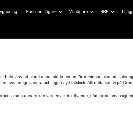
yggbolag
Fastighetsägare
Villaägare
BRF
Tilläg
ns det behov av att bland annat städa undan föroreningar, skadad isolering
r man även mögelsanera och lägga nytt tätskick. Allt detta kan vi på Gre
 process som annars kan vara mycket krävande, både arbetsmässigt men