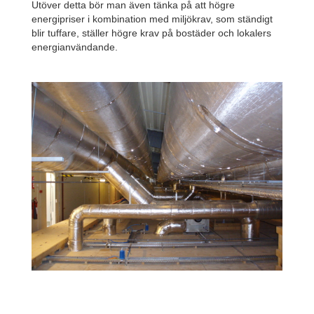
Utöver detta bör man även tänka på att högre
energipriser i kombination med miljökrav, som ständigt
blir tuffare, ställer högre krav på bostäder och lokalers
Nödvändig
energianvändande.
Dessa
cookies är
inte valfria.
De behövs
för att
webbplatsen
ska fungera.
Upplevelse
För att vår
hemsida ska
prestera så
bra som
möjligt under
ditt besök.
Om du
vägrar dessa
cookies