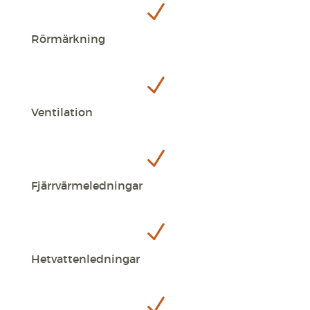
N
Rörmärkning
N
Ventilation
N
Fjärrvärmeledningar
N
Hetvattenledningar
N