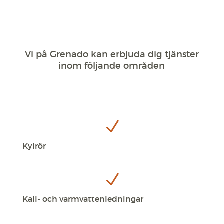
försvinner
viss
funktionalitet
från
webbplatsen.
Vi på Grenado kan erbjuda dig tjänster
inom följande områden
N
Kylrör
N
Kall- och varmvattenledningar