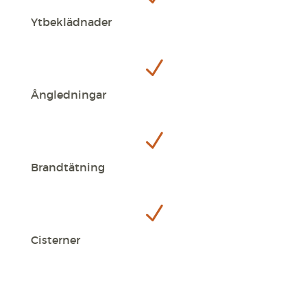
Ytbeklädnader
N
Ångledningar
N
Brandtätning
N
Cisterner