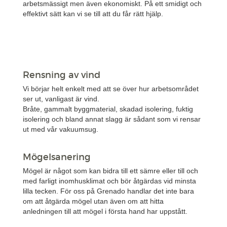
arbetsmässigt men även ekonomiskt. På ett smidigt och
effektivt sätt kan vi se till att du får rätt hjälp.
Nödvändig
Dessa
cookies är
inte valfria.
De behövs
Rensning av vind
för att
webbplatsen
Vi börjar helt enkelt med att se över hur arbetsområdet
ska fungera.
ser ut, vanligast är vind.
Bråte, gammalt byggmaterial, skadad isolering, fuktig
isolering och bland annat slagg är sådant som vi rensar
ut med vår vakuumsug.
Upplevelse
För att vår
hemsida ska
Mögelsanering
prestera så
Mögel är något som kan bidra till ett sämre eller till och
bra som
med farligt inomhusklimat och bör åtgärdas vid minsta
möjligt under
lilla tecken. För oss på Grenado handlar det inte bara
ditt besök.
om att åtgärda mögel utan även om att hitta
Om du
anledningen till att mögel i första hand har uppstått.
vägrar dessa
cookies