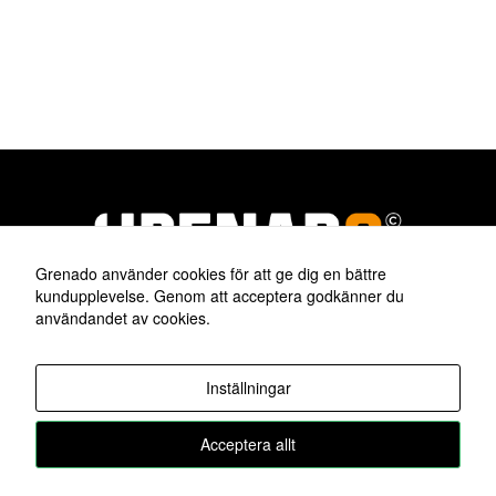
försvinner
viss
funktionalitet
från
webbplatsen.
Grenado använder cookies för att ge dig en bättre
kundupplevelse. Genom att acceptera godkänner du
användandet av cookies.
|
© 2026 Grenado Isolering AB
|
Postadress:
Organisationsnummer: 559004-5372
Inställningar
Månskensgatan 34, 233 35 Svedala
Mobiltelefon: +46 (0)735-17 29 86
|
E-mail:
Acceptera allt
mikael@grenado.se