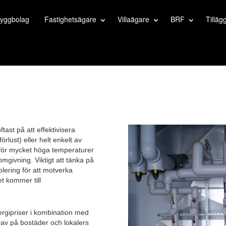
yggbolag
Fastighetsägare
Villaägare
BRF
Tilläg
ftast på att effektivisera
lust) eller helt enkelt av
dför mycket höga temperaturer
mgivning. Viktigt att tänka på
olering för att motverka
et kommer till
ergipriser i kombination med
 krav på bostäder och lokalers