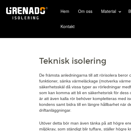
Hem
Om oss
Material
B
Kontakt
Teknisk isolering
De främsta anledningarna till att rörisolera beror o
funktioner, sänka värmeläckage (motverka värmeför
säkerhetsskäl då vissa typer av rörledningar me
som kan komma att bli en säkerhetsrisk för dess o
är att även kalla rör behöver kompletteras med is
kondens samt bidra till en längre hållbarhet när d
driftanläggningar.
Utöver detta bör man även tänka på att högre en
miljökrav, som ständigt blir tuffare, ställer högre