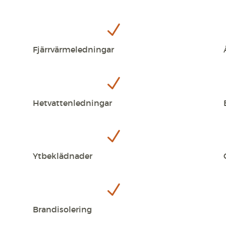
försvinner
viss
N
funktionalitet
från
webbplatsen.
Fjärrvärmeledningar
N
Hetvattenledningar
N
Ytbeklädnader
N
Brandisolering