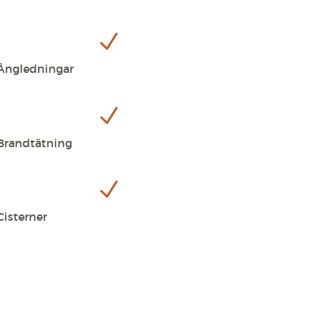
N
Ångledningar
N
Brandtätning
N
Cisterner