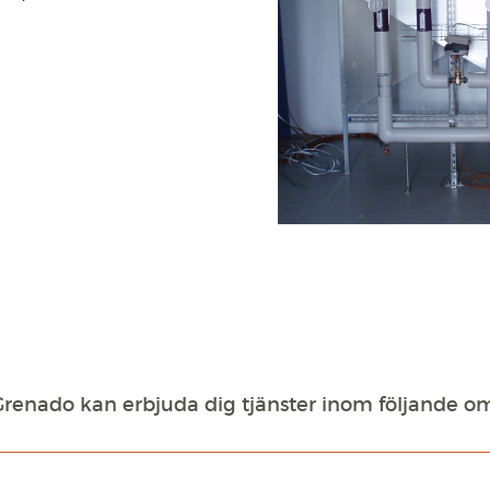
Nödvändig
Dessa
cookies är
inte valfria.
De behövs
för att
webbplatsen
ska fungera.
Upplevelse
För att vår
hemsida ska
prestera så
bra som
möjligt under
Grenado kan erbjuda dig tjänster inom följande 
ditt besök.
Om du
vägrar dessa
cookies