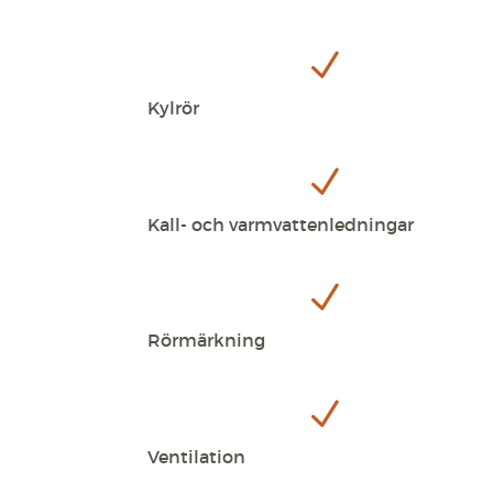
N
Kylrör
N
Kall- och varmvattenledningar
N
Rörmärkning
N
Ventilation