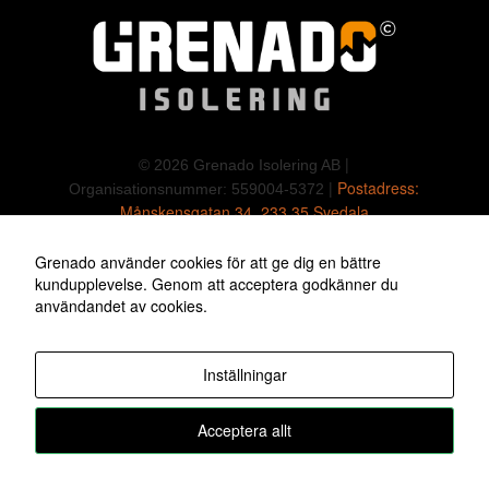
Nödvändig
Dessa
cookies är
inte valfria.
De behövs
|
för att
© 2026 Grenado Isolering AB
webbplatsen
|
Postadress:
Organisationsnummer: 559004-5372
ska fungera.
Månskensgatan 34, 233 35 Svedala
Mobiltelefon: +46 (0)735-17 29 86
|
E-mail:
mikael@grenado.se
Grenado använder cookies för att ge dig en bättre
Upplevelse
kundupplevelse. Genom att acceptera godkänner du
användandet av cookies.
För att vår
hemsida ska
prestera så
bra som
Inställningar
möjligt under
ditt besök.
Acceptera allt
Om du
vägrar dessa
cookies