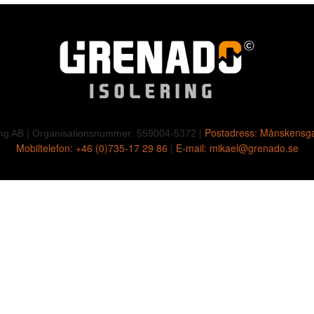
Nödvändig
Dessa
cookies är
inte valfria.
De behövs
för att
webbplatsen
|
|
Postadress: Månskensga
ska fungera.
ng AB
Organisationsnummer: 559004-5372
Mobiltelefon: +46 (0)735-17 29 86
|
E-mail:
mikael@grenado.se
Upplevelse
För att vår
hemsida ska
prestera så
bra som
möjligt under
ditt besök.
Om du
vägrar dessa
cookies